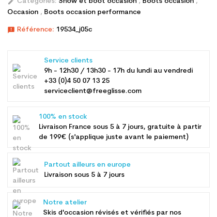
edit
Categories:
Snow et boot occasion
,
Boots occasion
,
Occasion
,
Boots occasion performance
announcement
Référence:
19534_j05c
Service clients
9h - 12h30 / 13h30 - 17h du lundi au vendredi
+33 (0)4 50 07 13 25
serviceclient@freeglisse.com
100% en stock
Livraison France sous 5 à 7 jours, gratuite à partir
de 199€ (s'applique juste avant le paiement)
Partout ailleurs en europe
Livraison sous 5 à 7 jours
Notre atelier
Skis d'occasion révisés et vérifiés par nos