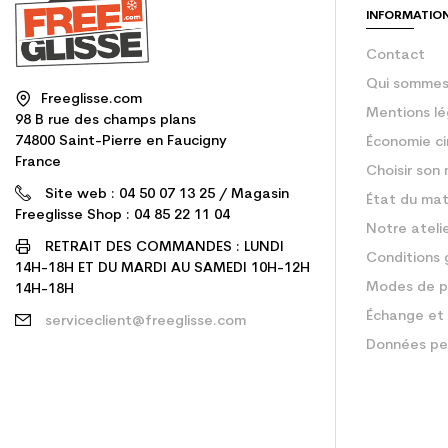
INFORMATIO
Contact
Qui sommes
Freeglisse.com
Mentions lé
98 B rue des champs plans
74800 Saint-Pierre en Faucigny
Économie ci
France
Choisir son 
Site web : 04 50 07 13 25 / Magasin
État du mat
Freeglisse Shop : 04 85 22 11 04
Notre ateli
RETRAIT DES COMMANDES : LUNDI
Conditions 
14H-18H ET DU MARDI AU SAMEDI 10H-12H
Modes de p
14H-18H
Échange et 
serviceclient@freeglisse.com
Données pe