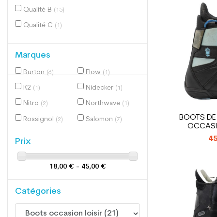
Qualité B
(15)
Qualité C
(1)
Marques
Burton
Flow
(6)
(1)
K2
Nidecker
(1)
(1)
Nitro
Northwave
(2)
(1)
BOOTS D
Rossignol
Salomon
(2)
(7)
OCCASI
PROG
45
Prix
18,00 € - 45,00 €
Catégories