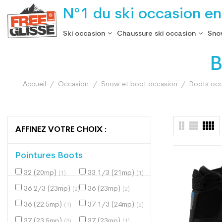
N°1 du ski occasion en
Ski occasion
Chaussure ski occasion
Sno
B
Accueil
Occasion
Snow et boot occasion
Boots occ
AFFINEZ VOTRE CHOIX :
Pointures Boots
32 (20mp)
33 1/3 (21mp)
(1)
(1)
36 2/3 (23mp)
36 (23mp)
(2)
(2)
36 (22.5mp)
37 1/3 (24mp)
(1)
(2)
37 (23.5mp)
37 (23mp)
(3)
(1)