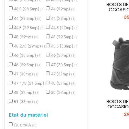
43 (27.5mp)
43.5 (28mp)
(1)
(2)
BOOTS D
43.5 (28.5mp)
44 (29mp)
OCCASI
(1)
(2)
FACT
35
44 (28.5mp)
44 (28mp)
(2)
(1)
44.5 (29.5mp)
44.5 (29mp)
(1)
(1)
45 (29mp)
45 (29.5mp)
(2)
(2)
45 2/3 (29mp)
45.5 (30mp)
(1)
(1)
46 (30.5mp)
46 (30mp)
(1)
(1)
46 (29.5mp)
47 (30.5mp)
(1)
(1)
47 (30mp)
47 (31mp)
(1)
(1)
47 1/3 (31.5mp)
48 (31mp)
(1)
(4)
48 (32 mp)
50 (32mp)
(1)
(1)
BOOTS D
51 (33mp)
(1)
OCCASIO
C
29
Etat du matériel
Qualité A
(5)