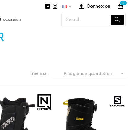
0
Connexion
T occasion
R

Trier par :
Plus grande quantité en
premier