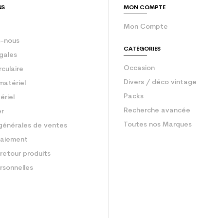
NS
MON COMPTE
Mon Compte
-nous
CATÉGORIES
gales
Occasion
rculaire
Divers / déco vintage
matériel
Packs
ériel
Recherche avancée
er
Toutes nos Marques
générales de ventes
aiement
retour produits
rsonnelles