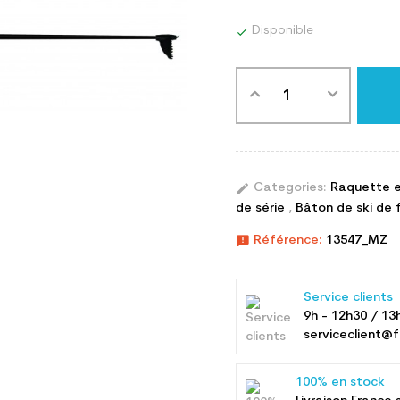
Disponible

edit
Categories:
Raquette e
de série
,
Bâton de ski de f
announcement
Référence:
13547_MZ
Service clients
9h - 12h30 / 13
serviceclient@f
100% en stock