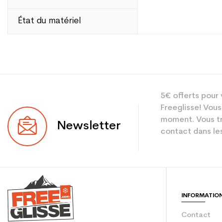
État du matériel
Type
Utilisateur
5€ offerts pour 
Niveau
Freeglisse! Vous
moment. Vous tr
Newsletter
Coloris
contact dans les
En achetant d'occa
Type de produit
INFORMATIO
Contact