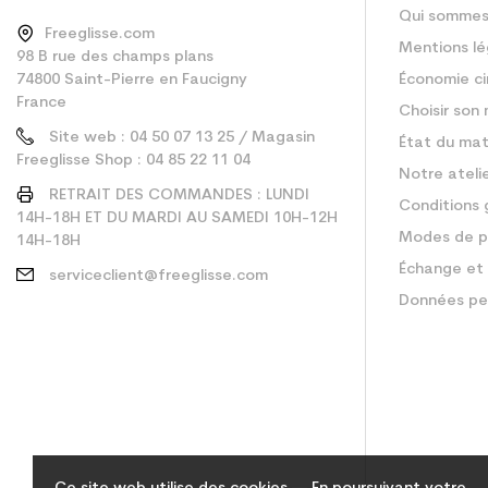
Qui sommes
Freeglisse.com
Mentions lé
98 B rue des champs plans
74800 Saint-Pierre en Faucigny
Économie ci
France
Choisir son 
Site web : 04 50 07 13 25 / Magasin
État du mat
Freeglisse Shop : 04 85 22 11 04
Notre ateli
RETRAIT DES COMMANDES : LUNDI
Conditions 
14H-18H ET DU MARDI AU SAMEDI 10H-12H
Modes de p
14H-18H
Échange et 
serviceclient@freeglisse.com
Données pe