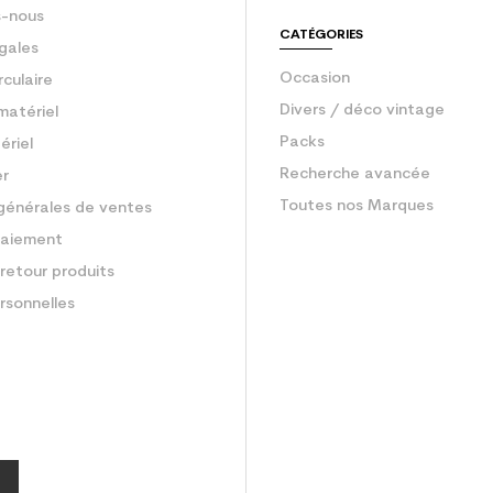
-nous
CATÉGORIES
gales
Occasion
rculaire
Divers / déco vintage
matériel
Packs
ériel
Recherche avancée
er
Toutes nos Marques
générales de ventes
aiement
retour produits
rsonnelles