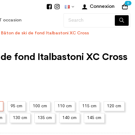
0
Connexion
T occasion
Bâton de ski de fond Italbastoni XC Cross
 de fond Italbastoni XC Cross
95 cm
100 cm
110 cm
115 cm
120 cm
cm
130 cm
135 cm
140 cm
145 cm