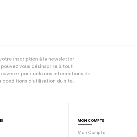
Alternatif
Mixte
votre inscription à la newsletter
Loisir
 pouvez vous désinscrire à tout
ouverez pour cela nos informations de
Gris
 conditions d'utilisation du site.
sion : Economie CO² (en kg)
0.34
Bâton
NS
MON COMPTE
Mon Compte