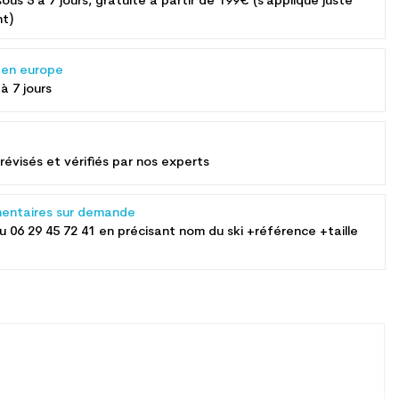
sous 5 à 7 jours, gratuite à partir de 199€ (s'applique juste
nt)
s en europe
 à 7 jours
révisés et vérifiés par nos experts
entaires sur demande
au
06 29 45 72 41
en précisant nom du ski +référence +taille