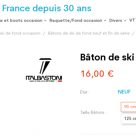
 France depuis 30 ans
VT
w et boots occasion
Raquette/Fond occasion
Divers
ski de fond occasion
Bâtons de ski de fond neuf et fin de série
Bâton de ski
16,00 €
NEUF
État :
90 cm
Taille Bâtons :
125 