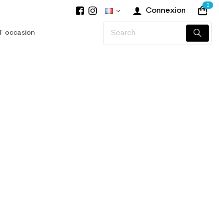
0
Connexion
T occasion