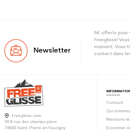
5€ offerts pour 
Freeglisse! Vous
moment. Vous tr
Newsletter
contact dans les
INFORMATIO
Contact
Qui sommes
Freeglisse.com
Mentions lé
98 B rue des champs plans
74800 Saint-Pierre en Faucigny
Économie ci