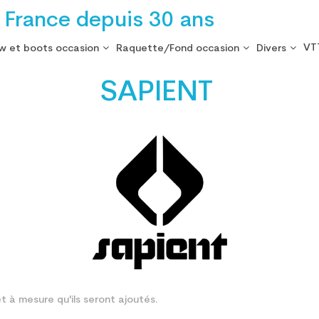
 France depuis 30 ans
VT
w et boots occasion
Raquette/Fond occasion
Divers
SAPIENT
et à mesure qu'ils seront ajoutés.