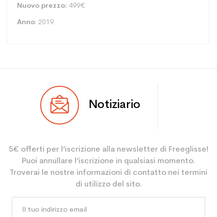
Nuovo prezzo:
499€
Anno
: 2019
Tipo
Pista
Notiziario
Utente
Donna
Livello
Potente
5€ offerti per l’iscrizione alla newsletter di Freeglisse!
Colore
Bianco
Puoi annullare l’iscrizione in qualsiasi momento.
Risparmio di CO2 per il
3.9
Troverai le nostre informazioni di contatto nei termini
pianeta (in kg)
di utilizzo del sito.
Type de produit
Sci usato da donna
performance