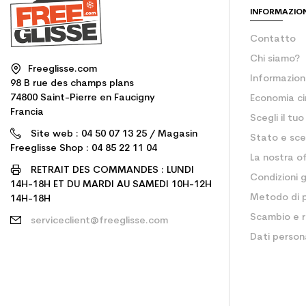
INFORMAZIO
Contatto
Chi siamo?
Freeglisse.com
Informazioni
98 B rue des champs plans
74800 Saint-Pierre en Faucigny
Economia ci
Francia
Scegli il tu
Site web : 04 50 07 13 25 / Magasin
Stato e sce
Freeglisse Shop : 04 85 22 11 04
La nostra of
RETRAIT DES COMMANDES : LUNDI
Condizioni g
14H-18H ET DU MARDI AU SAMEDI 10H-12H
Metodo di
14H-18H
Scambio e r
serviceclient@freeglisse.com
Dati persona