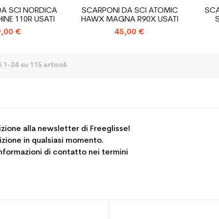
A SCI NORDICA
SCARPONI DA SCI ATOMIC
SCA
INE 110R USATI
HAWX MAGNA R90X USATI
,00 €
45,00 €
i 1-24 su 115 articoli
rizione alla newsletter di Freeglisse!
crizione in qualsiasi momento.
informazioni di contatto nei termini