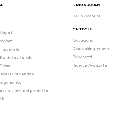
NE
IL MIO ACCOUNT
Il Mio Account
CATEGORIE
 legali
Occasione
rcolare
Destocking-nuovo
o materiale
Pacchetti
lta del materiale
Ricerca Avanzata
ficina
enerali di vendita
 pagamento
estituzione del prodotto
li