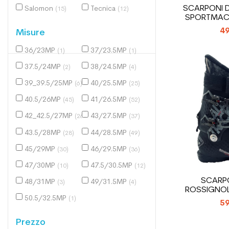
SCARPONI D
Salomon
Tecnica
(15)
(12)
SPORTMACH
49
Misure
36/23MP
37/23.5MP
(1)
(1)
37.5/24MP
38/24.5MP
(2)
(4)
39_39.5/25MP
40/25.5MP
(6)
(25)
40.5/26MP
41/26.5MP
(45)
(52)
42_42.5/27MP
43/27.5MP
(26)
(37)
43.5/28MP
44/28.5MP
(28)
(49)
45/29MP
46/29.5MP
(30)
(36)
47/30MP
47.5/30.5MP
(10)
(12)
SCARPO
48/31MP
49/31.5MP
(3)
(4)
ROSSIGNOL
50.5/32.5MP
(1)
59
Prezzo