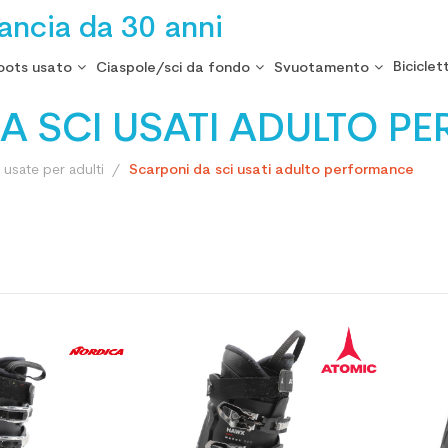
rancia da 30 anni
Biciclet
oots usato
Ciaspole/sci da fondo
Svuotamento
A SCI USATI ADULTO 
 usate per adulti
Scarponi da sci usati adulto performance