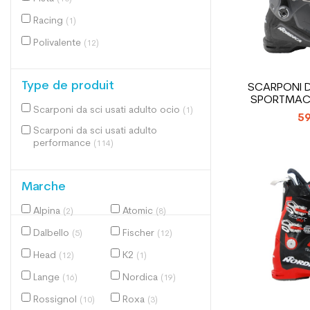
Racing
(1)
Polivalente
(12)
Type de produit
SCARPONI D
SPORTMACH
Scarponi da sci usati adulto ocio
(1)
59
Scarponi da sci usati adulto
performance
(114)
Marche
Alpina
Atomic
(2)
(8)
Dalbello
Fischer
(5)
(12)
Head
K2
(12)
(1)
Lange
Nordica
(16)
(19)
Rossignol
Roxa
(10)
(3)