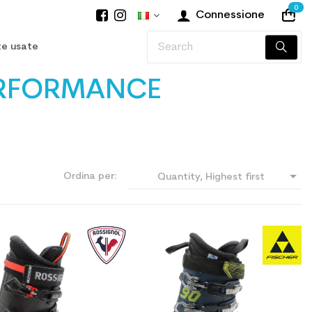
0
Connessione
te usate
PERFORMANCE

Ordina per:
Quantity, Highest first