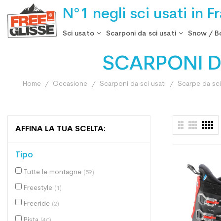
N°1 negli sci usati in F
Sci usato
Scarponi da sci usati
Snow / B
SCARPONI D
Home
Occasione
Scarponi da sci usati
Scarpe da sci
AFFINA LA TUA SCELTA:
Tipo
Tutte le montagne
(59)
Freestyle
(1)
Freeride
(2)
Pista
(40)