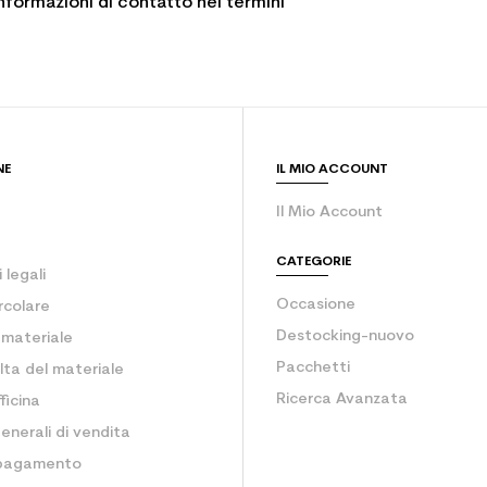
informazioni di contatto nei termini
NE
IL MIO ACCOUNT
Il Mio Account
CATEGORIE
 legali
Occasione
rcolare
Destocking-nuovo
o materiale
Pacchetti
lta del materiale
Ricerca Avanzata
ficina
enerali di vendita
 pagamento