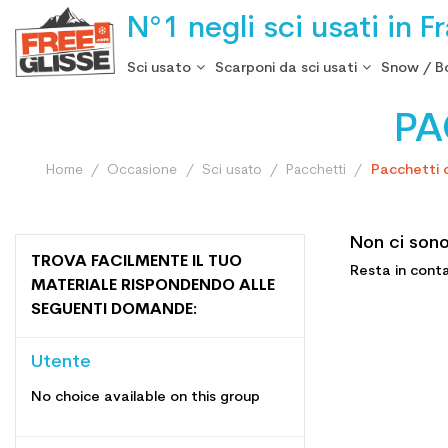
N°1 negli sci usati in F
Sci usato
Scarponi da sci usati
Snow / B
PA
Home
Occasione
Sci usato
Pacchetti
Pacchetti 
Non ci sono
TROVA FACILMENTE IL TUO
Resta in conta
MATERIALE RISPONDENDO ALLE
SEGUENTI DOMANDE:
Utente
No choice available on this group