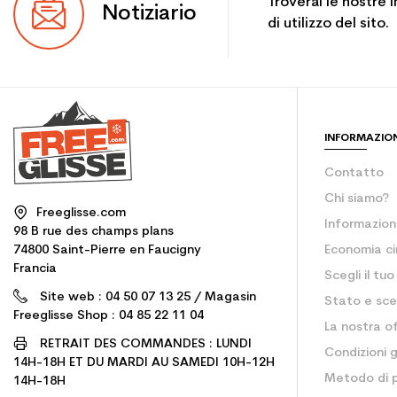
Troverai le nostre 
Notiziario
di utilizzo del sito.
INFORMAZIO
Contatto
Chi siamo?
Freeglisse.com
Informazioni
98 B rue des champs plans
74800 Saint-Pierre en Faucigny
Economia ci
Francia
Scegli il tu
Site web : 04 50 07 13 25 / Magasin
Stato e sce
Freeglisse Shop : 04 85 22 11 04
La nostra of
RETRAIT DES COMMANDES : LUNDI
Condizioni g
14H-18H ET DU MARDI AU SAMEDI 10H-12H
Metodo di
14H-18H