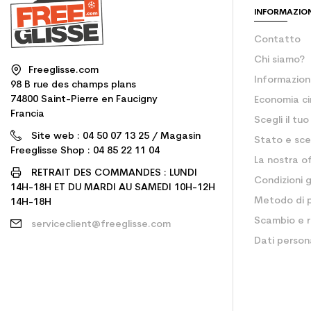
INFORMAZIO
Contatto
Chi siamo?
Freeglisse.com
Informazioni
98 B rue des champs plans
74800 Saint-Pierre en Faucigny
Economia ci
Francia
Scegli il tu
Site web : 04 50 07 13 25 / Magasin
Stato e sce
Freeglisse Shop : 04 85 22 11 04
La nostra of
RETRAIT DES COMMANDES : LUNDI
Condizioni g
14H-18H ET DU MARDI AU SAMEDI 10H-12H
Metodo di
14H-18H
Scambio e r
serviceclient@freeglisse.com
Dati persona