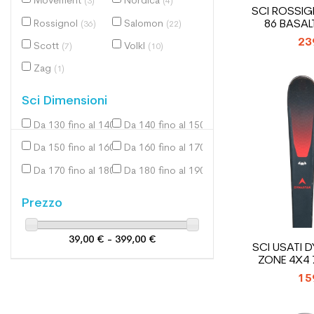
Movement
Nordica
(3)
(4)
SCI ROSSIG
86 BASAL
Rossignol
Salomon
(36)
(22)
23
Scott
Volkl
(7)
(10)
Zag
(1)
Sci Dimensioni
Da 130 fino al 140 cm
Da 140 fino al 150 cm
(2)
(11)
Da 150 fino al 160 cm
Da 160 fino al 170 cm
(60)
(108)
Da 170 fino al 180 cm
Da 180 fino al 190 cm
(112)
(50)
Prezzo
39,00 € - 399,00 €
SCI USATI 
ZONE 4X4 
15