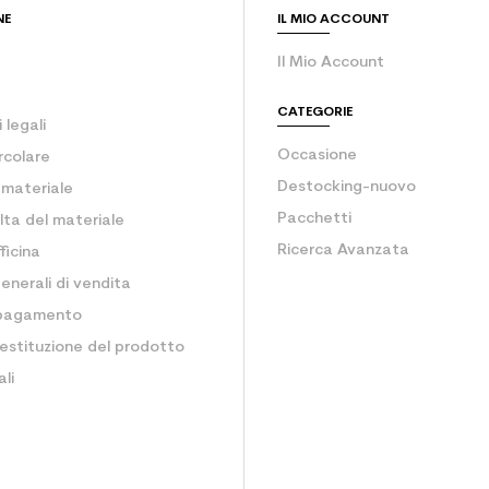
NE
IL MIO ACCOUNT
Il Mio Account
CATEGORIE
 legali
Occasione
rcolare
Destocking-nuovo
o materiale
Pacchetti
lta del materiale
Ricerca Avanzata
ficina
enerali di vendita
 pagamento
estituzione del prodotto
li