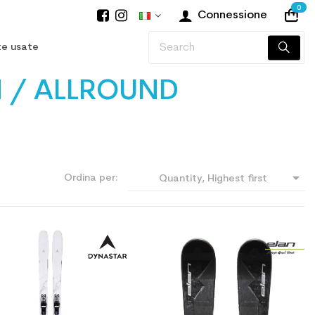
0
Connessione
te usate
N / ALLROUND

Ordina per:
Quantity, Highest first