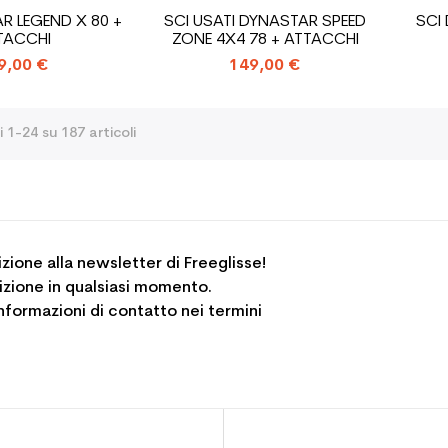
R LEGEND X 80 +
SCI USATI DYNASTAR SPEED
SCI
TACCHI
ZONE 4X4 78 + ATTACCHI
9,00 €
149,00 €
i 1-24 su 187 articoli
rizione alla newsletter di Freeglisse!
crizione in qualsiasi momento.
informazioni di contatto nei termini