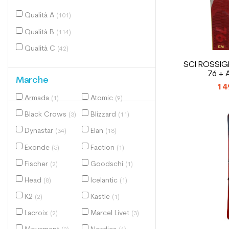
Qualità A
(101)
Qualità B
(114)
Qualità C
(42)
SCI ROSSIG
76 +
Marche
14
Armada
Atomic
(1)
(9)
Black Crows
Blizzard
(3)
(11)
Dynastar
Elan
(34)
(18)
Exonde
Faction
(5)
(1)
Fischer
Goodschi
(2)
(1)
Head
Icelantic
(8)
(1)
K2
Kastle
(2)
(1)
Lacroix
Marcel Livet
(2)
(3)