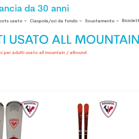
rancia da 30 anni
Biciclet
oots usato
Ciaspole/sci da fondo
Svuotamento
LTI USATO ALL MOUNTAI
ci per adulti usato all mountain / allround