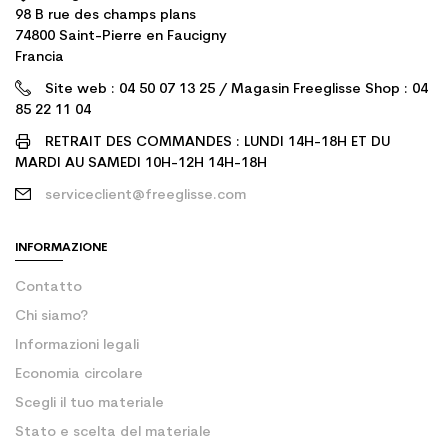
98 B rue des champs plans
74800 Saint-Pierre en Faucigny
Francia
Site web : 04 50 07 13 25 / Magasin Freeglisse Shop : 04
85 22 11 04
RETRAIT DES COMMANDES : LUNDI 14H-18H ET DU
MARDI AU SAMEDI 10H-12H 14H-18H
serviceclient@freeglisse.com
INFORMAZIONE
Contatto
Chi siamo?
Informazioni legali
Economia circolare
Scegli il tuo materiale
Stato e scelta del materiale