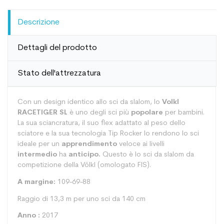
Descrizione
Dettagli del prodotto
Stato dell'attrezzatura
Con un design identico allo sci da slalom, lo
Volkl
RACETIGER SL
è uno degli sci più
popolare
per bambini.
La sua sciancratura, il suo flex adattato al peso dello
sciatore e la sua tecnologia Tip Rocker lo rendono lo sci
ideale per un
apprendimento
veloce ai livelli
intermedio
ha
anticipo.
Questo è lo sci da slalom da
competizione della Völkl (omologato FIS).
A margine:
109-69-88
Raggio di 13,3 m per uno sci da 140 cm
Anno :
2017