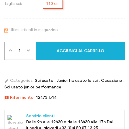
Taglia sci:
110 cm
Ultimi articoli in magazzino

AGGIUNGI AL CARRELLO
edit
Categories:
Sci usato
,
Junior ha usato lo sci
,
Occasione
,
Sci usato junior performance
announcement
Riferimento:
12473_b14
Servizio clienti
Dalle 9h alle 12h30 e dalle 13h30 alle 17h Dal
lunedì al giovedi +33 (0)4 50 07 13 25