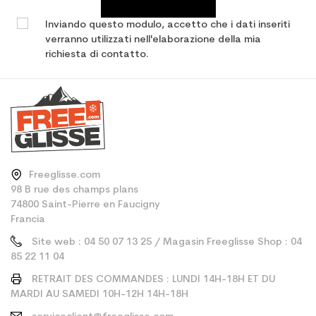
Inviando questo modulo, accetto che i dati inseriti
verranno utilizzati nell'elaborazione della mia
richiesta di contatto.
Freeglisse.com
98 B rue des champs plans
74800 Saint-Pierre en Faucigny
Francia
Site web : 04 50 07 13 25 / Magasin Freeglisse Shop : 04
85 22 11 04
RETRAIT DES COMMANDES : LUNDI 14H-18H ET DU
MARDI AU SAMEDI 10H-12H 14H-18H