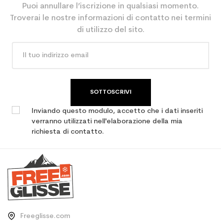
Puoi annullare l’iscrizione in qualsiasi momento.
Risparmio di CO2 per il
3.9
Troverai le nostre informazioni di contatto nei termini
pianeta (in kg)
di utilizzo del sito.
Type de produit
Sci per adulti usato all
mountain / allround
SOTTOSCRIVI
Inviando questo modulo, accetto che i dati inseriti
verranno utilizzati nell'elaborazione della mia
richiesta di contatto.
Freeglisse.com