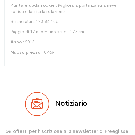
Punta e coda rocker
: Migliora la portanza sulla neve
soffice e facilita la rotazione.
Sciancratura 123-84-106
Raggio di 17 m per uno sci da 177 cm
Anno
: 2018
Nuovo prezzo
: €469
Tipo
Tutte le montagne
Notiziario
Utente
Misto
Livello
Potente
5€ offerti per l’iscrizione alla newsletter di Freeglisse!
Colore
Nero