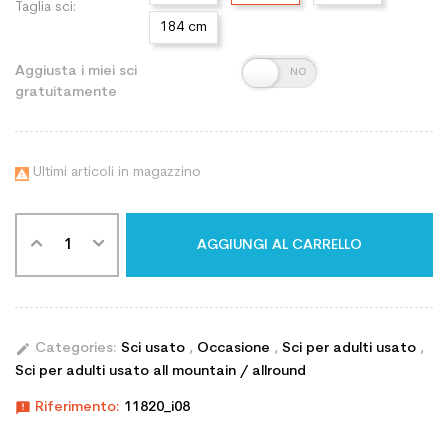
Taglia sci:
184 cm
Aggiusta i miei sci
gratuitamente
Ultimi articoli in magazzino

AGGIUNGI AL CARRELLO
edit
Categories:
Sci usato
,
Occasione
,
Sci per adulti usato
,
Sci per adulti usato all mountain / allround
announcement
Riferimento:
11820_i08