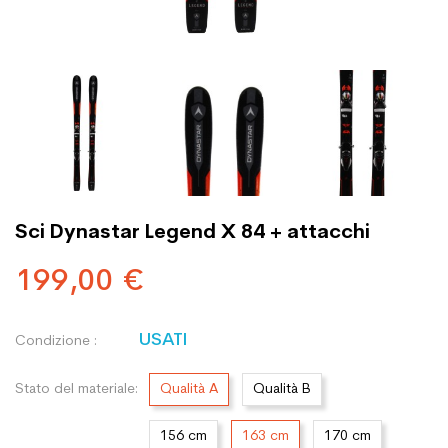
Sci Dynastar Legend X 84 + attacchi
199,00 €
USATI
Condizione :
Stato del materiale:
Qualità A
Qualità B
156 cm
163 cm
170 cm