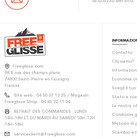
di utilizzo del sito.
Colore
Risparmio di CO2 per
Type de produit
INFORMAZIO
Contatto
Chi siamo?
Freeglisse.com
Informazioni
98 B rue des champs plans
74800 Saint-Pierre en Faucigny
Economia ci
Francia
Scegli il tu
Site web : 04 50 07 13 25 / Magasin
Stato e sce
Freeglisse Shop : 04 85 22 11 04
La nostra of
RETRAIT DES COMMANDES : LUNDI
Condizioni g
14H-18H ET DU MARDI AU SAMEDI 10H-12H
Metodo di
14H-18H
Scambio e r
serviceclient@freeglisse.com