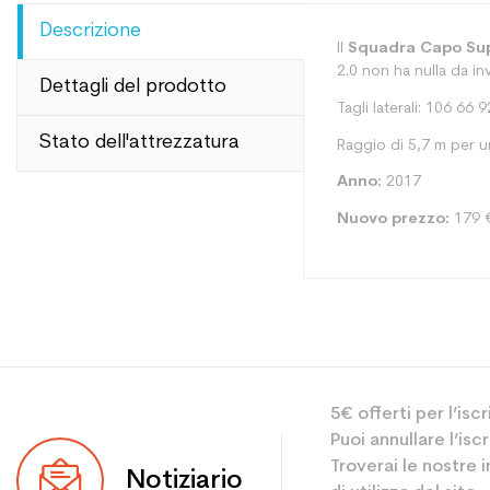
Descrizione
Il
Squadra Capo Su
2.0 non ha nulla da in
Dettagli del prodotto
Tagli laterali: 106 66 9
Stato dell'attrezzatura
Raggio di 5,7 m per 
Anno:
2017
Nuovo prezzo:
179 
Tipo
5€ offerti per l’isc
Utente
Puoi annullare l’is
Livello
Troverai le nostre 
Notiziario