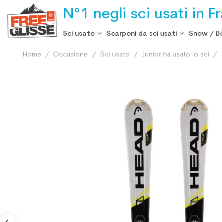
N°1 negli sci usati in F
Sci usato
Scarponi da sci usati
Snow / B
Home
Occasione
Sci usato
Junior ha usato lo sci