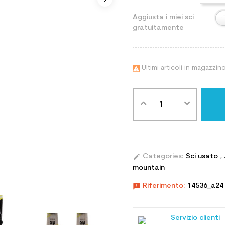
Aggiusta i miei sci
gratuitamente
Ultimi articoli in magazzin

edit
Categories:
Sci usato
,
mountain
announcement
Riferimento:
14536_a24
Servizio clienti