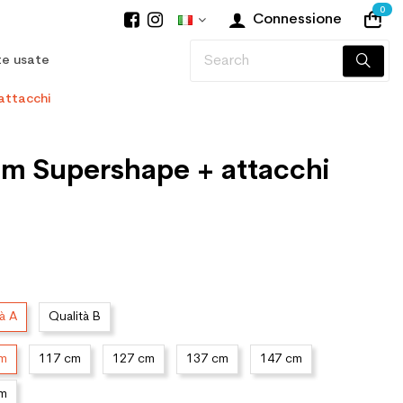
0
Connessione
te usate
attacchi
am Supershape + attacchi
à A
Qualità B
cm
117 cm
127 cm
137 cm
147 cm
cm