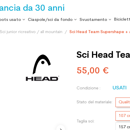
rancia da 30 anni
Biciclet
oots usato
Ciaspole/sci da fondo
Svuotamento
Sci junior ricreativo / all mountain
Sci Head Team Supershape + 
Sci Head Te
55,00 €
USATI
Condizione :
Stato del materiale:
Qualit
107 
Taglia sci:
157 