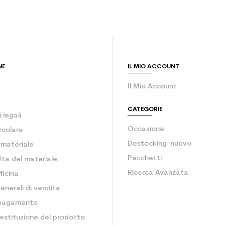
Bianco
 il pianeta (in kg)
2.1
Sci junior ricr
NE
IL MIO ACCOUNT
Il Mio Account
CATEGORIE
 legali
Occasione
rcolare
Destocking-nuovo
o materiale
Pacchetti
lta del materiale
Ricerca Avanzata
ficina
enerali di vendita
 pagamento
estituzione del prodotto