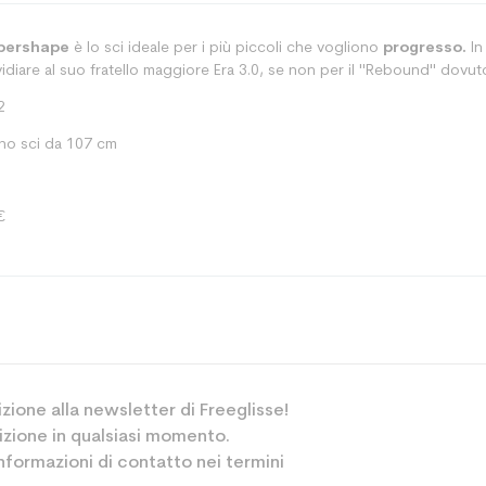
pershape
è lo sci ideale per i più piccoli che vogliono
progresso.
In
vidiare al suo fratello maggiore Era 3.0, se non per il "Rebound" dovuto
2
uno sci da 107 cm
€
Pista
rizione alla newsletter di Freeglisse!
Junior
crizione in qualsiasi momento.
Tempo libero 
informazioni di contatto nei termini