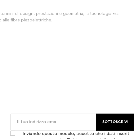
 termini di design, prestazioni e geometria, la tecnologia Era
 alle fibre piezoelettriche.
SOTTOSCRIVI
sportivo
Inviando questo modulo, accetto che i dati inseriti