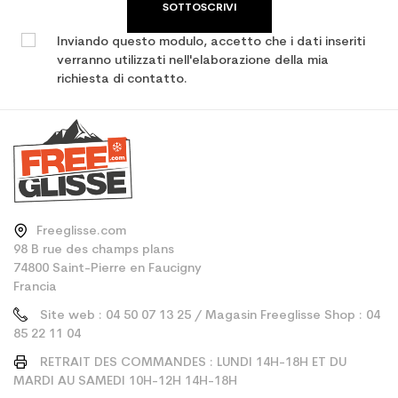
SOTTOSCRIVI
Inviando questo modulo, accetto che i dati inseriti
verranno utilizzati nell'elaborazione della mia
richiesta di contatto.
Freeglisse.com
98 B rue des champs plans
74800 Saint-Pierre en Faucigny
Francia
Site web : 04 50 07 13 25 / Magasin Freeglisse Shop : 04
85 22 11 04
RETRAIT DES COMMANDES : LUNDI 14H-18H ET DU
MARDI AU SAMEDI 10H-12H 14H-18H