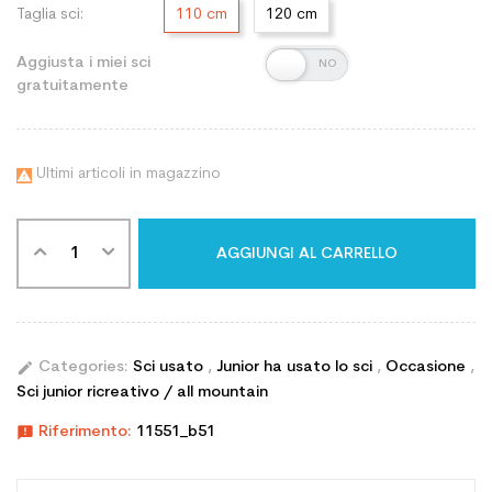
Taglia sci:
110 cm
120 cm
Aggiusta i miei sci
gratuitamente
Ultimi articoli in magazzino

AGGIUNGI AL CARRELLO
edit
Categories:
Sci usato
,
Junior ha usato lo sci
,
Occasione
,
Sci junior ricreativo / all mountain
announcement
Riferimento:
11551_b51