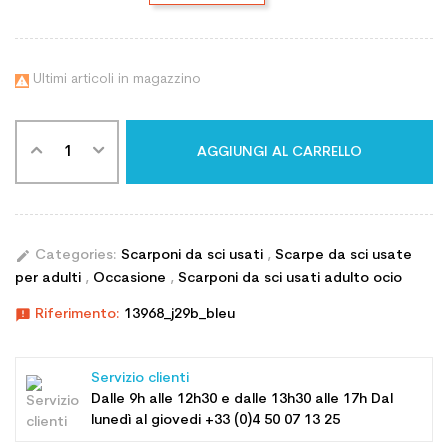
Ultimi articoli in magazzino

AGGIUNGI AL CARRELLO
edit
Categories:
Scarponi da sci usati
,
Scarpe da sci usate
per adulti
,
Occasione
,
Scarponi da sci usati adulto ocio
announcement
Riferimento:
13968_j29b_bleu
Servizio clienti
Dalle 9h alle 12h30 e dalle 13h30 alle 17h Dal
lunedì al giovedi +33 (0)4 50 07 13 25