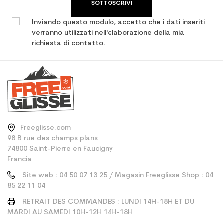
SOTTOSCRIVI
Inviando questo modulo, accetto che i dati inseriti
verranno utilizzati nell'elaborazione della mia
richiesta di contatto.
Freeglisse.com
98 B rue des champs plans
74800 Saint-Pierre en Faucigny
Francia
Site web : 04 50 07 13 25 / Magasin Freeglisse Shop : 04
85 22 11 04
RETRAIT DES COMMANDES : LUNDI 14H-18H ET DU
MARDI AU SAMEDI 10H-12H 14H-18H