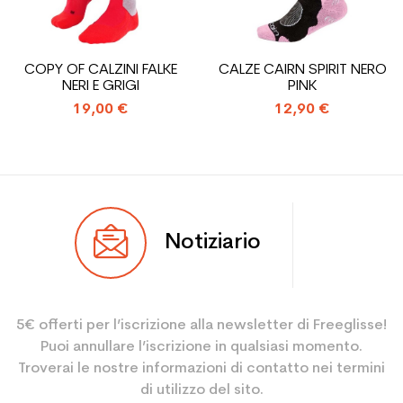
pianeta (in kg)
Type de produit
Scarpe da sci donna usata
COPY OF CALZINI FALKE
CALZE CAIRN SPIRIT NERO
per il tempo libero
NERI E GRIGI
PINK
19,00 €
12,90 €
Notiziario
5€ offerti per l’iscrizione alla newsletter di Freeglisse!
Puoi annullare l’iscrizione in qualsiasi momento.
Troverai le nostre informazioni di contatto nei termini
di utilizzo del sito.