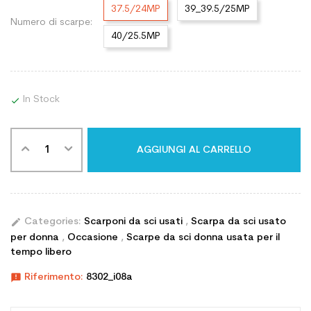
37.5/24MP
39_39.5/25MP
Numero di scarpe:
40/25.5MP
In Stock

AGGIUNGI AL CARRELLO
edit
Categories:
Scarponi da sci usati
,
Scarpa da sci usato
per donna
,
Occasione
,
Scarpe da sci donna usata per il
tempo libero
announcement
Riferimento:
8302_i08a