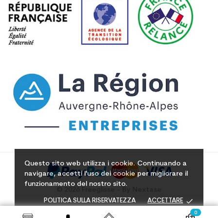
Questo sito web utilizza i cookie. Continuando a
navigare, accetti l'uso dei cookie per migliorare il
funzionamento del nostro sito.
© 2026 Freeglisse - By Nextase
done
POLITICA SULLA RISERVATEZZA
ACCETTARE
0