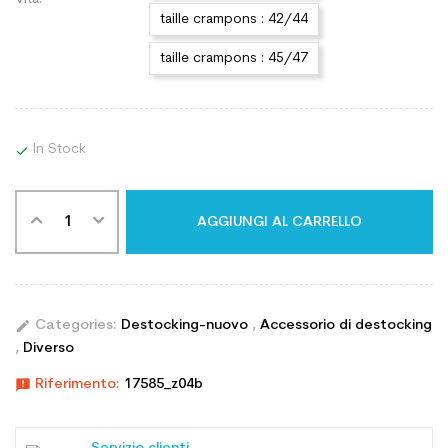
taille crampons : 42/44
taille crampons : 45/47
In Stock

AGGIUNGI AL CARRELLO
edit
Categories:
Destocking-nuovo
,
Accessorio di destocking
,
Diverso
announcement
Riferimento:
17585_z04b