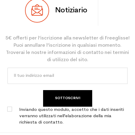
Tipo
Polivalente
Notiziario
Utente
Misto
Livello
Tempo libero
5€ offerti per l’iscrizione alla newsletter di Freeglisse!
Colore
Nero
Puoi annullare l’iscrizione in qualsiasi momento.
Type de produit
Divers
Troverai le nostre informazioni di contatto nei termini
di utilizzo del sito.
SOTTOSCRIVI
Inviando questo modulo, accetto che i dati inseriti
verranno utilizzati nell'elaborazione della mia
richiesta di contatto.