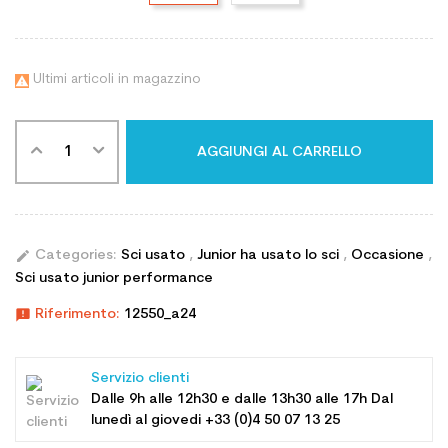
Ultimi articoli in magazzino

AGGIUNGI AL CARRELLO
edit
Categories:
Sci usato
,
Junior ha usato lo sci
,
Occasione
,
Sci usato junior performance
announcement
Riferimento:
12550_a24
Servizio clienti
Dalle 9h alle 12h30 e dalle 13h30 alle 17h Dal
lunedì al giovedi +33 (0)4 50 07 13 25