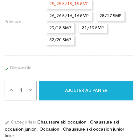
25_25.5/15_15.5MP
26_26.5/16_16.5MP
28/17.5MP
Pointure :
29/18.5MP
31/19.5MP
32/20.5MP
Disponible

AJOUTER AU PANIER
edit
Categories:
Chaussure ski occasion
,
Chaussure ski
occasion junior
,
Occasion
,
Chaussure ski occasion junior
loisir