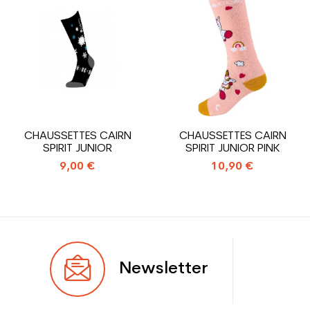
Niveau
Débutant
Coloris
Noir
En achetant d'occasion :
1.31
Economie CO² (en kg)
Type de produit
Chaussure ski occasion
CHAUSSETTES CAIRN
CHAUSSETTES CAIRN
junior loisir
SPIRIT JUNIOR
SPIRIT JUNIOR PINK
9,00 €
10,90 €
Newsletter