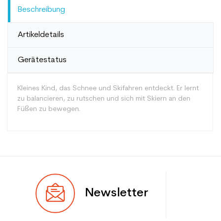
Beschreibung
Artikeldetails
Gerätestatus
Kleines Kind, das Schnee und Skifahren entdeckt. Er lernt
zu balancieren, zu rutschen und sich mit Skiern an den
Füßen zu bewegen.
Typ
Spur
Newsletter
Benutzer
Junior
Ebene
Anfänger