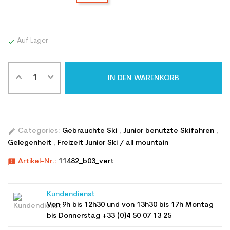
Auf Lager

IN DEN WARENKORB
edit
Categories:
Gebrauchte Ski
,
Junior benutzte Skifahren
,
Gelegenheit
,
Freizeit Junior Ski / all mountain
announcement
Artikel-Nr.:
11482_b03_vert
Kundendienst
Von 9h bis 12h30 und von 13h30 bis 17h Montag
bis Donnerstag +33 (0)4 50 07 13 25