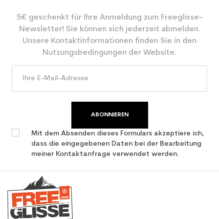
5€ geschenkt für Ihre Anmeldung zum Freeglisse-
Farbe
Grün
Newsletter! Sie können sich jederzeit abmelden.
CO2-Einsparungen für
2.1
Unsere Kontaktinformationen finden Sie in den
den Planeten (in kg)
Nutzungsbedingungen der Website.
Type de produit
Freizeit Junior Ski / all
mountain
ABONNIEREN
Mit dem Absenden dieses Formulars akzeptiere ich,
dass die eingegebenen Daten bei der Bearbeitung
meiner Kontaktanfrage verwendet werden.